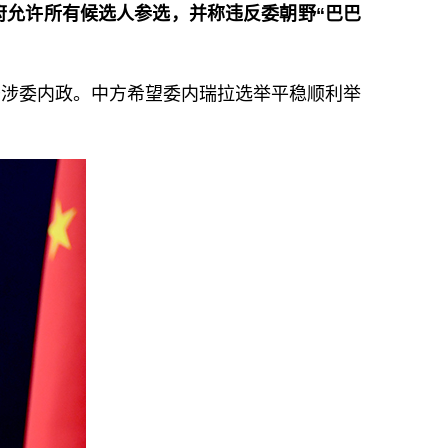
府允许所有候选人参选，并称违反委朝野“巴巴
干涉委内政。中方希望委内瑞拉选举平稳顺利举