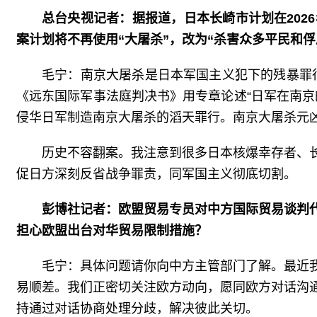
总台央视记者：据报道，日本长崎市计划在20
案计划将不再使用“大屠杀”，改为“杀害众多平民和
毛宁：南京大屠杀是日本军国主义犯下的残暴罪行
《远东国际军事法庭判决书》用专章论述“日军在南
侵华日军制造南京大屠杀的滔天罪行。南京大屠杀元
历史不容翻案。我注意到很多日本核爆幸存者、
促日方深刻反省战争罪责，同军国主义彻底切割。
彭博社记者：欧盟贸易专员对中方国际贸易谈判
担心欧盟出台对华贸易限制措施？
毛宁：具体问题请你向中方主管部门了解。最近
易顺差。我们正密切关注欧方动向，愿同欧方对话沟
持通过对话协商处理分歧，解决彼此关切。