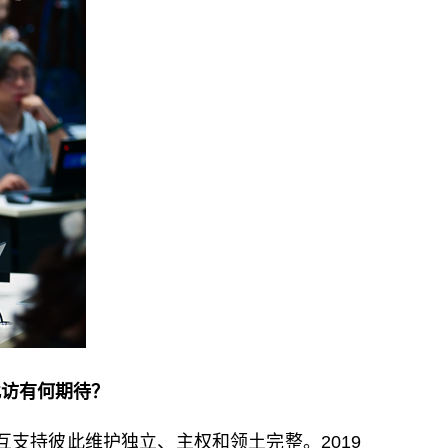
此访有何期待？
互支持彼此维护独立、主权和领土完整。2019