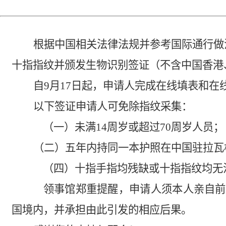
根据中国
相关
法律法规
并参考
国际通行做
十指指纹并颁发生物识别签证（不含中国香港
自
9月17日起，
申请人完成
在线填表和在
以下签证申请人可免除指纹采集：
（一）未满
14周岁或超过70周岁人员；
（
二
）五年内持同一本护照在中国驻
拉瓦
（四）十指手指均残缺或十指指纹均无
领事
馆
郑重
提醒，申请人须本人亲自前
国境内，并承担由此引发
的
相应后果。